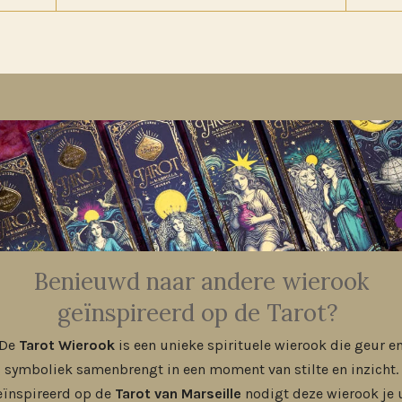
Benieuwd naar andere wierook
geïnspireerd op de Tarot?
De
Tarot Wierook
is een unieke spirituele wierook die geur e
symboliek samenbrengt in een moment van stilte en inzicht.
eïnspireerd op de
Tarot van Marseille
nodigt deze wierook je 