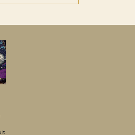
n
uit