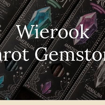
Wierook
arot Gemsto