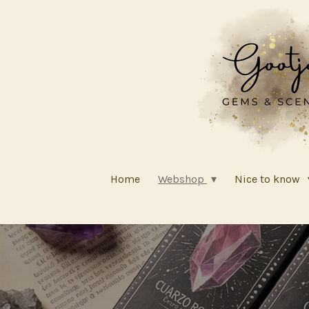
Ga
direct
naar
de
hoofdinhoud
Home
Webshop
Nice to know