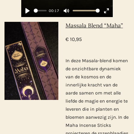
00:17
P
M
E
Massala Blend “Maha”
l
u
n
a
t
t
€ 10,95
y
e
e
r
f
In deze Masala-blend komen
u
de onzichtbare dynamiek
l
van de kosmos en de
l
innerlijke kracht van de
s
aarde samen om met alle
c
liefde de magie en energie te
r
leveren die in planten en
e
bloemen aanwezig zijn. In de
e
Maha Incense Sticks
n
projecteren de rozenblaadjes