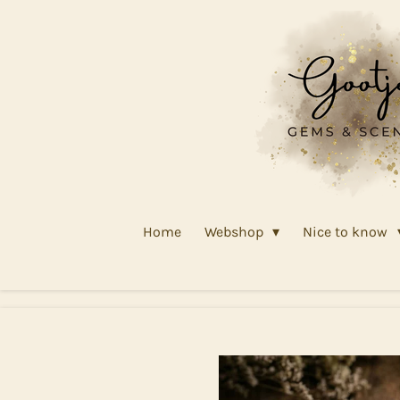
Ga
direct
naar
de
hoofdinhoud
Home
Webshop
Nice to know