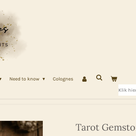
Need to know
Colognes
Klik hi
Tarot Gemston