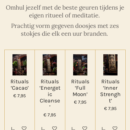
Omhul jezelf met de beste geuren tijdens je
eigen ritueel of meditatie.
Prachtig vorm gegeven doosjes met zes
stokjes die elk een uur branden.
Rituals
Rituals
Rituals
Rituals
‘Cacao’
‘Energet
‘Full
‘Inner
ic
Moon’
Strengh
€ 7,95
Cleanse
t’
€ 7,95
’
€ 7,95
€ 7,95
In winkelwagen
In winkelwagen
In winkelwagen
In winkelwa