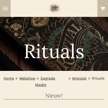
Ga
direct
naar
de
hoofdinhoud
Rituals
Home
»
Webshop
»
Sagrada
»
Wierook
»
Rituals
Madre
Nieuw!