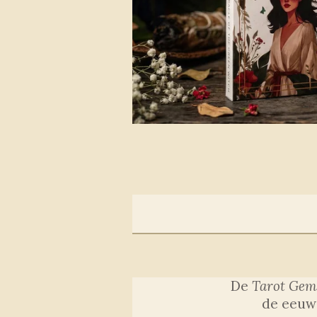
De
Tarot Gems
de eeuwe