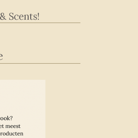
& Scents!
e