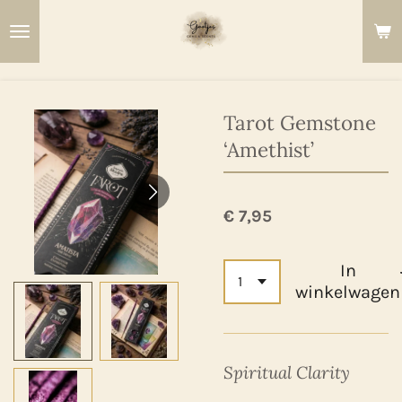
Ga
direct
naar
de
hoofdinhoud
Tarot Gemstone
‘Amethist’
€ 7,95
In
winkelwagen
Spiritual Clarity