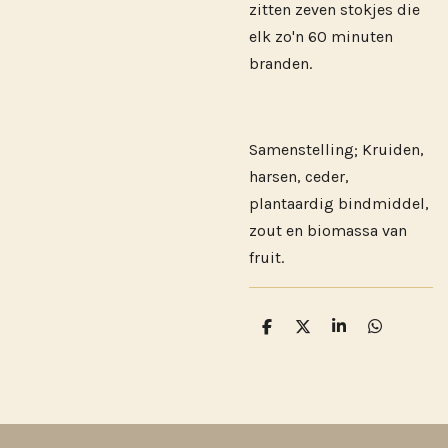
zitten zeven stokjes die
elk zo'n 60 minuten
branden.
Samenstelling; Kruiden,
harsen, ceder,
plantaardig bindmiddel,
zout en biomassa van
fruit.
D
D
S
D
e
e
h
e
l
e
a
l
e
l
r
e
n
e
n