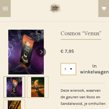
Ga
direct
naar
de
hoofdinhoud
Cosmos “Venus”
€ 7,95
In
winkelwagen
Deze wierook, waarvan
de geuren van Roos en
Sandalwood, je omhullen