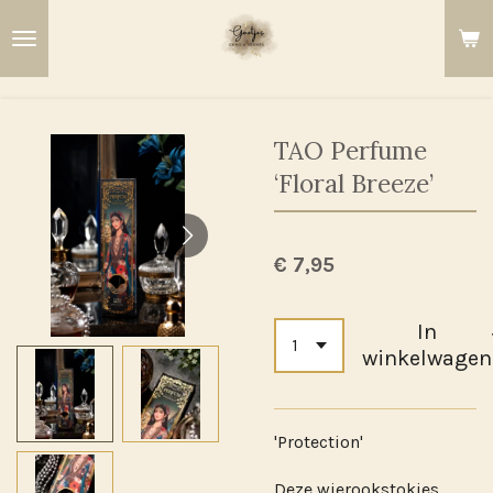
Ga
direct
naar
de
hoofdinhoud
TAO Perfume
‘Floral Breeze’
€ 7,95
In
winkelwagen
'Protection'
Deze wierookstokjes