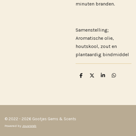
minuten branden.
Samenstelling;
Aromatische olie,
houtskool, zout en
plantaardig bindmiddel
D
D
S
D
e
e
h
e
l
e
a
l
e
l
r
e
n
e
n
© 2022 - 2026 Gootjes Gems & Scents
Powered by
JouwWeb