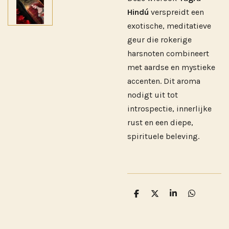
Hindú
verspreidt een
exotische, meditatieve
geur die rokerige
harsnoten combineert
met aardse en mystieke
accenten. Dit aroma
nodigt uit tot
introspectie, innerlijke
rust en een diepe,
spirituele beleving.
D
D
S
D
e
e
h
e
l
e
a
l
e
l
r
e
n
e
n