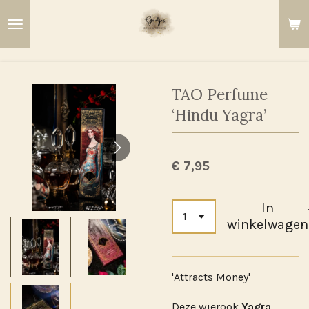
Ga
direct
naar
de
hoofdinhoud
TAO Perfume
‘Hindu Yagra’
€ 7,95
In
winkelwagen
'Attracts Money'
Deze wierook
Yagra