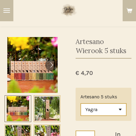
Ga
direct
naar
de
hoofdinhoud
Artesano
Wierook 5 stuks
€ 4,70
Artesano 5 stuks
In