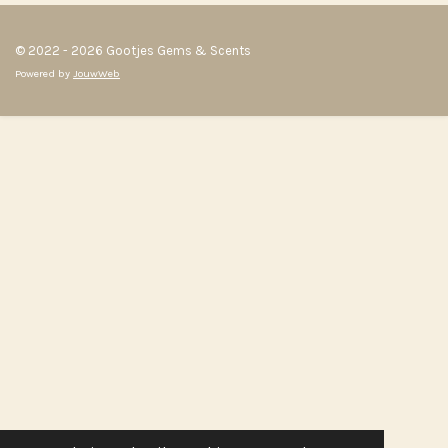
© 2022 - 2026 Gootjes Gems & Scents
Powered by
JouwWeb