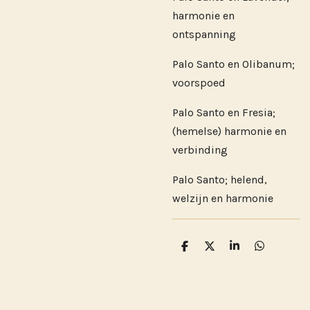
harmonie en
ontspanning
Palo Santo en Olibanum;
voorspoed
Palo Santo en Fresia;
(hemelse) harmonie en
verbinding
Palo Santo; helend,
welzijn en harmonie
D
D
S
D
e
e
h
e
l
e
a
l
e
l
r
e
n
e
n