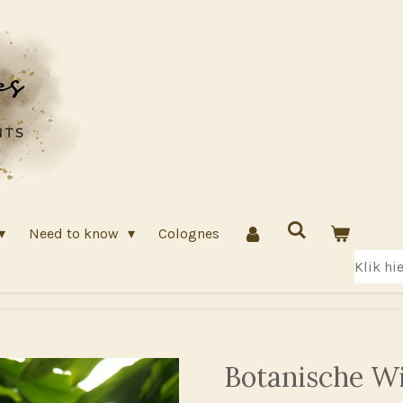
Need to know
Colognes
Klik hi
Botanische W