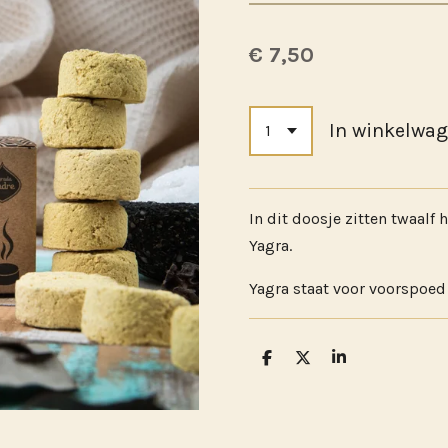
€ 7,50
In winkelwa
In dit doosje zitten twaalf
Yagra.
Yagra staat voor voorspoed
D
D
S
e
e
h
l
e
a
e
l
r
n
e