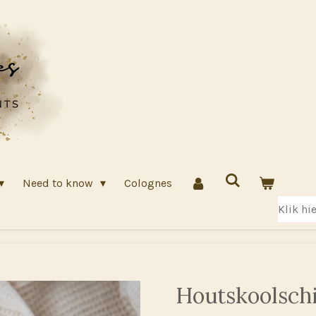
Need to know
Colognes
Klik hi
Houtskoolschi