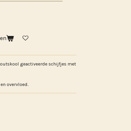
gen
 houtskool geactiveerde schijfjes met
 en overvloed.