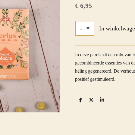
€ 6,95
In winkelwag
In deze parels zit een mix van 
gecombineerde essenties van d
heling gegenereerd. De verhoud
positief gestimuleerd.
D
D
S
e
e
h
l
e
a
e
l
r
n
e