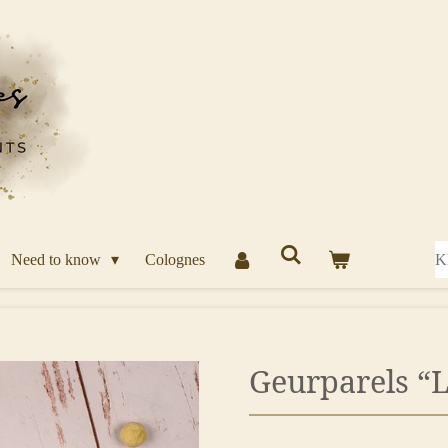
Need to know
Colognes
K
Geurparels “