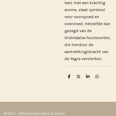
hars met een krachtig
aroma, staat symbool
voor voorspoed en
overvloed. Hetzelfde kan
gezegd van de
Oriëntaalse houtsoorten,
die hierdoor de
aantrekkingskracht van
de Yagra versterken.
D
D
S
D
e
e
h
e
l
e
a
l
e
l
r
e
n
e
n
© 2022 - 2026 Gootjes Gems & Scents