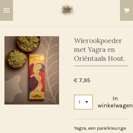
Ga
direct
naar
de
hoofdinhoud
Wierookpoeder
met Yagra en
Oriëntaals Hout.
€ 7,95
In
winkelwagen
Yagra, een parelkleurige