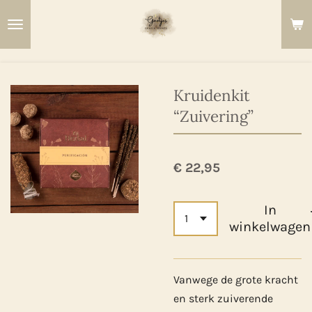
Ga
direct
naar
de
hoofdinhoud
Kruidenkit
“Zuivering”
€ 22,95
In
winkelwagen
Vanwege de grote kracht
en sterk zuiverende