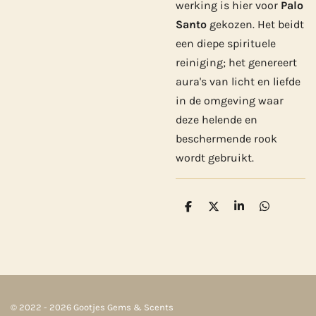
werking is hier voor
Palo
Santo
gekozen. Het beidt
een diepe spirituele
reiniging; het genereert
aura's van licht en liefde
in de omgeving waar
deze helende en
beschermende rook
wordt gebruikt.
D
D
S
D
e
e
h
e
l
e
a
l
e
l
r
e
n
e
n
© 2022 - 2026 Gootjes Gems & Scents