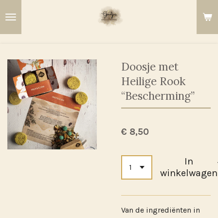
Ga
direct
naar
de
hoofdinhoud
Doosje met
Heilige Rook
“Bescherming”
€ 8,50
In
winkelwagen
Van de ingrediënten in