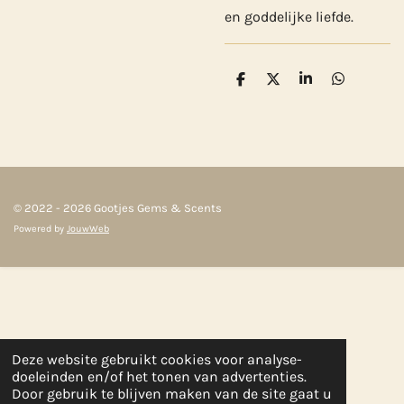
en goddelijke liefde.
D
D
S
D
e
e
h
e
l
e
a
l
e
l
r
e
n
e
n
© 2022 - 2026 Gootjes Gems & Scents
Powered by
JouwWeb
Deze website gebruikt cookies voor analyse-
doeleinden en/of het tonen van advertenties.
Door gebruik te blijven maken van de site gaat u