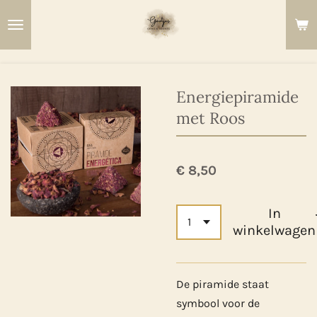
Ga
direct
naar
de
hoofdinhoud
Energiepiramide
met Roos
€ 8,50
In
winkelwagen
De piramide staat
symbool voor de