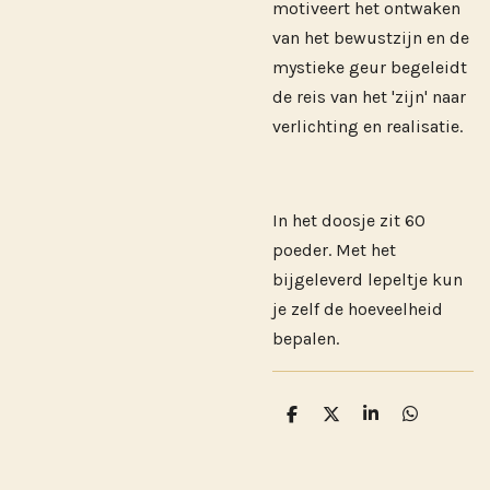
motiveert het ontwaken
van het bewustzijn en de
mystieke geur begeleidt
de reis van het 'zijn' naar
verlichting en realisatie.
In het doosje zit 60
poeder. Met het
bijgeleverd lepeltje kun
je zelf de hoeveelheid
bepalen.
D
D
S
D
e
e
h
e
l
e
a
l
e
l
r
e
n
e
n