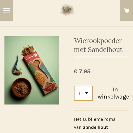
Ga
direct
naar
de
hoofdinhoud
Wierookpoeder
met Sandelhout
€ 7,95
In
winkelwagen
Het sublieme roma
van
Sandelhout