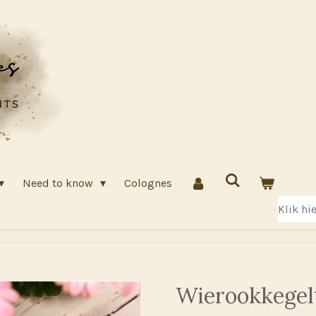
Need to know
Colognes
Klik hi
Wierookkegel