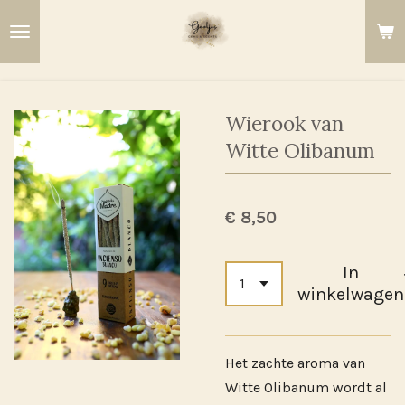
Ga
direct
naar
de
hoofdinhoud
Wierook van
Witte Olibanum
€ 8,50
In
winkelwagen
Het zachte aroma van
Witte Olibanum wordt al