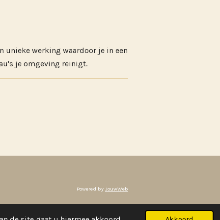
gen unieke werking waardoor je in een
au's je omgeving reinigt.
Powered by
JouwWeb
an de site gaat u hiermee akkoord.
Akkoord