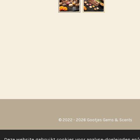
© 2022 - 2026 Gootjes Gems & Scents
Deze website gebruikt cookies voor analyse-doeleinden en/o