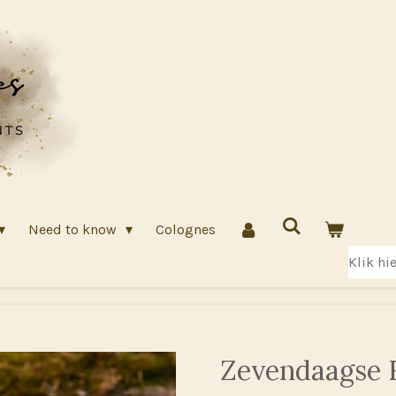
Need to know
Colognes
Klik hi
Zevendaagse 