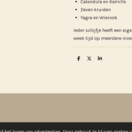
Calendula en Kamille
Zeven kruiden
Yagra en Wierook
Ieder schijfje heeft een ei
week tijd op meerdere nive
D
D
S
e
e
h
l
e
a
e
l
r
n
e
f het tonen van advertenties. Door gebruik te blijven maken v