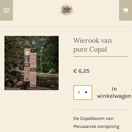
Ga
direct
naar
de
hoofdinhoud
Wierook van
pure Copal
€ 6,25
In
winkelwagen
De Copalboom van
Peruaanse oorsprong