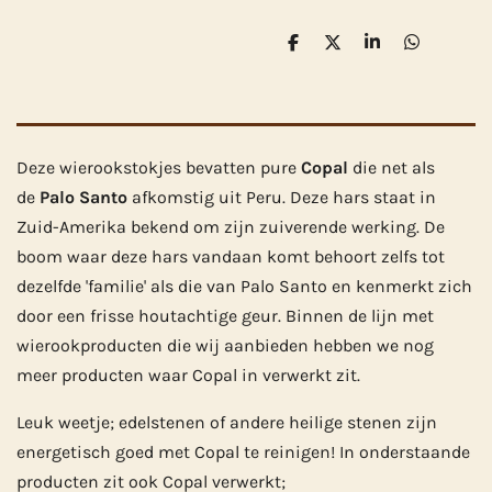
D
D
S
D
e
e
h
e
l
e
a
l
e
l
r
e
n
e
n
Deze wierookstokjes bevatten pure
Copal
die net als
de
Palo Santo
afkomstig uit Peru. Deze hars staat in
Zuid-Amerika bekend om zijn zuiverende werking. De
boom waar deze hars vandaan komt behoort zelfs tot
dezelfde 'familie' als die van Palo Santo en kenmerkt zich
door een frisse houtachtige geur. Binnen de lijn met
wierookproducten die wij aanbieden hebben we nog
meer producten waar Copal in verwerkt zit.
Leuk weetje; edelstenen of andere heilige stenen zijn
energetisch goed met Copal te reinigen! In onderstaande
producten zit ook Copal verwerkt;