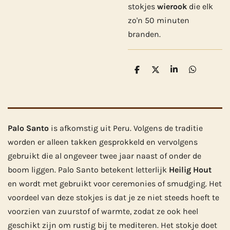
stokjes
wierook
die elk
zo'n 50 minuten
branden.
D
D
S
D
e
e
h
e
l
e
a
l
e
l
r
e
n
e
n
Palo Santo
is afkomstig uit Peru. Volgens de traditie
worden er alleen takken gesprokkeld en vervolgens
gebruikt die al ongeveer twee jaar naast of onder de
boom liggen. Palo Santo betekent letterlijk
Heilig Hout
en wordt met gebruikt voor ceremonies of smudging. Het
voordeel van deze stokjes is dat je ze niet steeds hoeft te
voorzien van zuurstof of warmte, zodat ze ook heel
geschikt zijn om rustig bij te mediteren. Het stokje doet