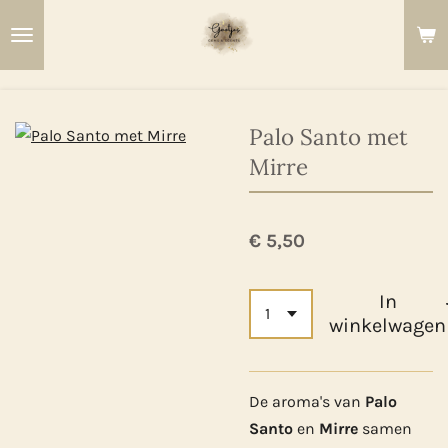
Ga
direct
naar
de
hoofdinhoud
Palo Santo met
Mirre
€ 5,50
In
winkelwagen
De aroma's van
Palo
Santo
en
Mirre
samen